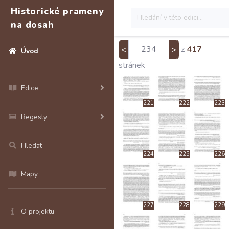
215
216
217
Historické prameny
na dosah
z
417
<
>
Úvod
218
219
220
stránek
Edice
221
222
223
Regesty
Hledat
224
225
226
Mapy
227
228
229
O projektu