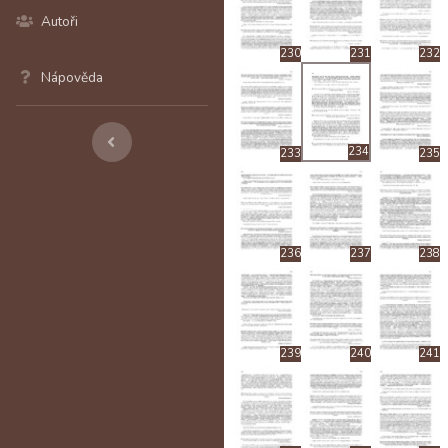
Autoři
230
231
232
Nápověda
234
233
235
236
237
238
239
240
241