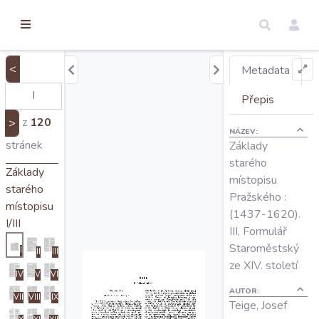
torické
ameny
dosah
<
Metadata
Úvod
Přepis
z
120
>
NÁZEV:
Edice
stránek
Základy
starého
Základy
místopisu
Regesty
starého
Pražského :
místopisu
(1437-1620).
I/III
Hledat
III, Formulář
Staroměstský
I
II
III
ze XIV. století
Mapy
IV
V
VI
AUTOR:
VII
VIII
IX
Teige, Josef