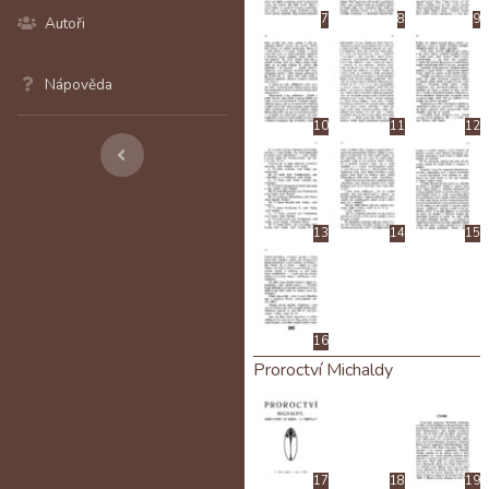
7
8
9
Autoři
Nápověda
10
11
12
13
14
15
16
Proroctví Michaldy
17
18
19