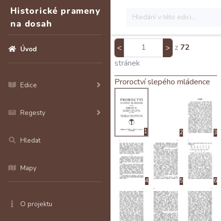
Historické prameny
na dosah
z
72
<
>
Úvod
stránek
Proroctví slepého mládence
Edice
Regesty
1
2
3
Hledat
Mapy
4
5
6
O projektu