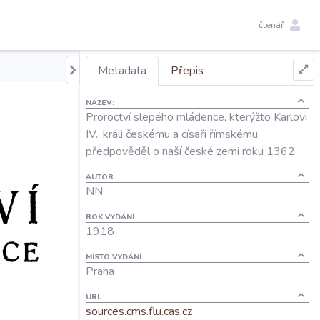
čtenář
Metadata
Přepis
NÁZEV:
Proroctví slepého mládence, kterýžto Karlovi
IV., králi českému a císaři římskému,
předpověděl o naší české zemi roku 1362
AUTOR:
NN
ROK VYDÁNÍ:
1918
MÍSTO VYDÁNÍ:
Praha
URL:
sources.cms.flu.cas.cz