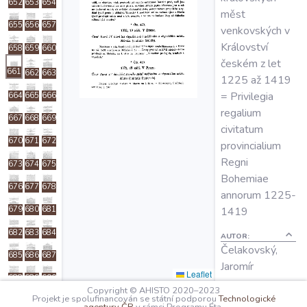
652
653
654
O projektu
měst
655
656
657
venkovských v
Království
658
659
660
Autoři
českém z let
661
662
663
1225 až 1419
= Privilegia
664
665
666
Nápověda
regalium
667
668
669
civitatum
670
671
672
provincialium
Regni
673
674
675
Bohemiae
676
677
678
annorum 1225-
1419
679
680
681
682
683
684
AUTOR:
Čelakovský,
685
686
687
Jaromír
Leaflet
688
689
690
Copyright © AHISTO 2020–2023
ROK VYDÁNÍ:
Projekt je spolufinancován se státní podporou
Technologické
691
692
693
1895