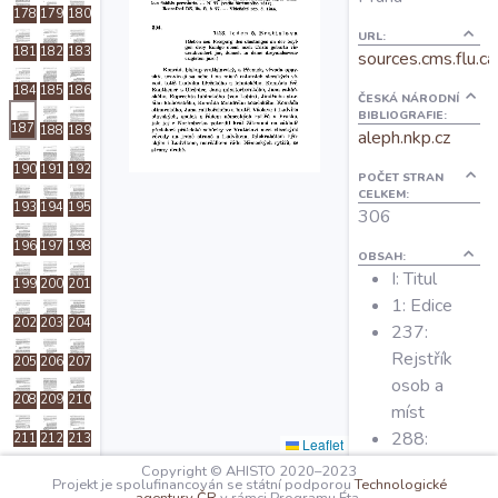
178
179
180
O projektu
URL:
181
182
183
sources.cms.flu.ca
Autoři
184
185
186
ČESKÁ NÁRODNÍ
BIBLIOGRAFIE:
187
188
189
aleph.nkp.cz
Nápověda
190
191
192
POČET STRAN
CELKEM:
193
194
195
306
196
197
198
OBSAH:
I: Titul
199
200
201
1: Edice
202
203
204
237:
Rejstřík
205
206
207
osob a
208
209
210
míst
288:
211
212
213
Leaflet
Rejstřík
Copyright © AHISTO 2020–2023
214
215
216
Projekt je spolufinancován se státní podporou
Technologické
věcný